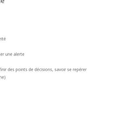
ne
rité
r une alerte
nir des points de décisions, savoir se repérer
ne)